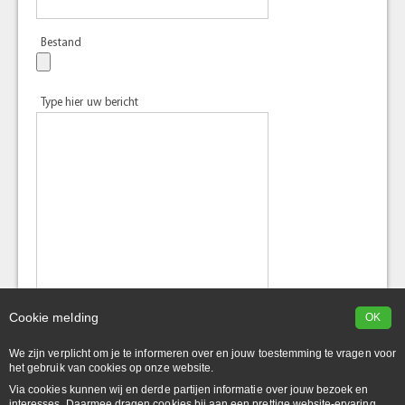
Bestand
Type hier uw bericht
Cookie melding
OK
We zijn verplicht om je te informeren over en jouw toestemming te vragen voor
het gebruik van cookies op onze website.
Via cookies kunnen wij en derde partijen informatie over jouw bezoek en
interesses. Daarmee dragen cookies bij aan een prettige website-ervaring.