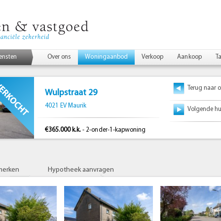
iensten
Over ons
Woningaanbod
Verkoop
Aankoop
Ta
Terug naar o
Wulpstraat 29
4021 EV Maurik
Volgende hu
€365.000 k.k.
- 2-onder-1-kapwoning
merken
Hypotheek aanvragen