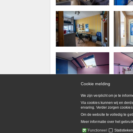
Cookie melding
We zijn verplicht om je te info
Via cookies kunnen wij en derde
ervaring. Verder zorgen cookies 
Om de website te volledig te ge
Meer informatie over het gebruik
Privacy & Cookies
Disclaimer
Sitemap
Vacatures
Functioneel
Statistieke