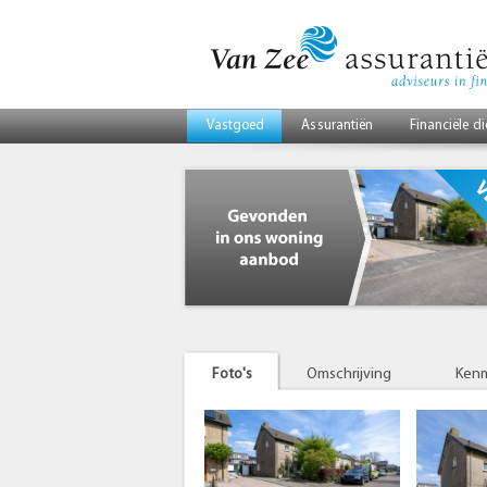
Vastgoed
Assurantiën
Financiële d
Foto's
Omschrijving
Ken