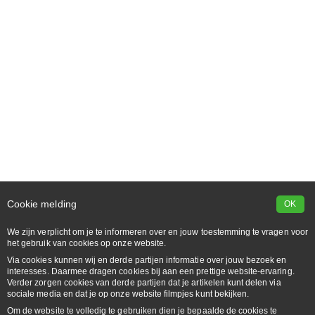
Cookie melding
OK
We zijn verplicht om je te informeren over en jouw toestemming te vragen voor
het gebruik van cookies op onze website.
Via cookies kunnen wij en derde partijen informatie over jouw bezoek en
interesses. Daarmee dragen cookies bij aan een prettige website-ervaring.
Verder zorgen cookies van derde partijen dat je artikelen kunt delen via
sociale media en dat je op onze website filmpjes kunt bekijken.
Om de website te volledig te gebruiken dien je bepaalde de cookies te