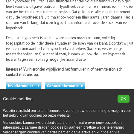
Een hypotheek afsluiten is een financiële handeling die belangrijke gevolgen
heeft voor uw uitgavenpatroon. Hypotheeklasten nemen immers een flink deel
van uw beschikbare inkomen in beslag. Dat geldt niet alleen op het moment
dat u de hypotheek afsluit, maar ook voor een flink aantal jaren daarna. Het is
daarom van belang dat u zich goed laat informeren over de keuze van een
hypotheek.
Een juiste hypotheek is als het ware als een maatkostuum, volledig
toegespitst op de individuele situatie en de eisen van de klant. Doordat wij uit
een zeer ruim aanbod van hypotheekverstrekkers (banken, verzekerings-
maatschappijen, enz) kunnen kiezen, kunnen wij ook de juiste hypotheek
leveren tegen een zo laag mogelijke maandlasten.
Interesse? Vul hieronder vrijblijvend het formulier in of neem telefonisch
contact met ons op.
Cookie melding
OK
We zijn verplicht om je te informeren over en jouw toestemming te vragen voor
het gebruik van cookies op onze website.
Via cookies kunnen wij en derde partijen informatie over jouw bezoek en
interesses. Daarmee dragen cookies bij aan een prettige website-ervaring.
Verder zorgen cookies van derde partijen dat je artikelen kunt delen via