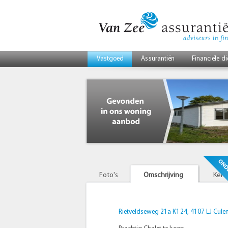
Vastgoed
Assurantiën
Financiële d
Foto's
Omschrijving
Ken
Rietveldseweg 21a K124, 4107 LJ Cul