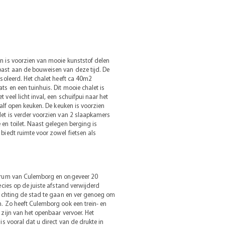
n is voorzien van mooie kunststof delen
ast aan de bouweisen van deze tijd. De
ïsoleerd. Het chalet heeft ca 40m2
s en een tuinhuis. Dit mooie chalet is
veel licht inval, een schuifpui naar het
half open keuken. De keuken is voorzien
et is verder voorzien van 2 slaapkamers
en toilet. Naast gelegen berging is
biedt ruimte voor zowel fietsen als
ntrum van Culemborg en ongeveer 20
ecies op de juiste afstand verwijderd
richting de stad te gaan en ver genoeg om
. Zo heeft Culemborg ook een trein- en
zijn van het openbaar vervoer. Het
is vooral dat u direct van de drukte in