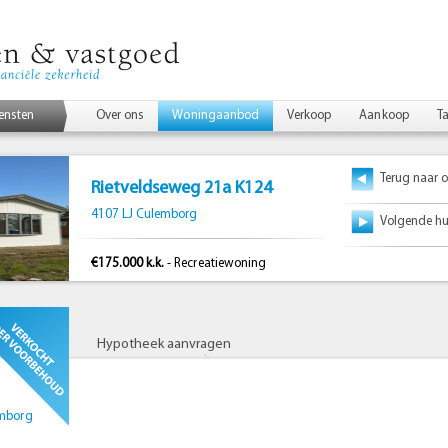
iensten
Over ons
Woningaanbod
Verkoop
Aankoop
Ta
Terug naar o
Rietveldseweg 21a K124
4107 LJ Culemborg
Volgende hu
€175.000 k.k.
- Recreatiewoning
merken
Hypotheek aanvragen
emborg