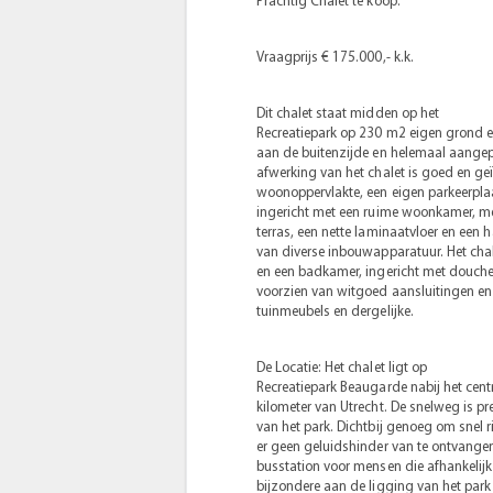
Prachtig Chalet te koop.
Vraagprijs € 175.000,- k.k.
Dit chalet staat midden op het
Recreatiepark op 230 m2 eigen grond e
aan de buitenzijde en helemaal aangep
afwerking van het chalet is goed en ge
woonoppervlakte, een eigen parkeerplaat
ingericht met een ruime woonkamer, met 
terras, een nette laminaatvloer en een 
van diverse inbouwapparatuur. Het chal
en een badkamer, ingericht met douche 
voorzien van witgoed aansluitingen en 
tuinmeubels en dergelijke.
De Locatie: Het chalet ligt op
Recreatiepark Beaugarde nabij het ce
kilometer van Utrecht. De snelweg is pr
van het park. Dichtbij genoeg om snel 
er geen geluidshinder van te ontvangen
busstation voor mensen die afhankelijk 
bijzondere aan de ligging van het park 