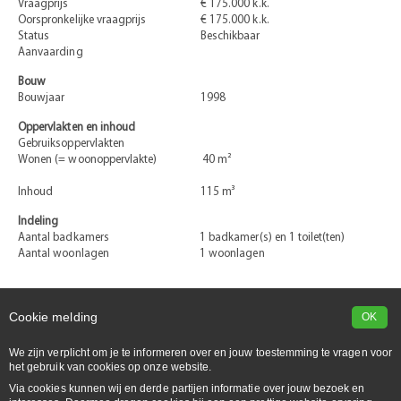
Vraagprijs
€ 175.000 k.k.
Oorspronkelijke vraagprijs
€ 175.000 k.k.
Status
Beschikbaar
Aanvaarding
Bouw
Bouwjaar
1998
Oppervlakten en inhoud
Gebruiksoppervlakten
Wonen (= woonoppervlakte)
40 m²
Inhoud
115 m³
Indeling
Aantal badkamers
1 badkamer(s) en 1 toilet(ten)
Aantal woonlagen
1 woonlagen
Cookie melding
OK
We zijn verplicht om je te informeren over en jouw toestemming te vragen voor
het gebruik van cookies op onze website.
Via cookies kunnen wij en derde partijen informatie over jouw bezoek en