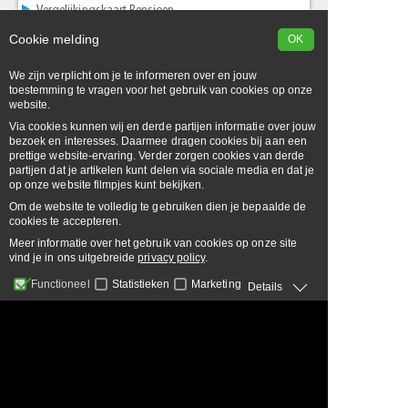
Vergelijkingskaart Pensioen
Klik en download
Cookie melding
OK
Beloningsbeleid Van Zee Assurantiën BV
We zijn verplicht om je te informeren over en jouw
Klik en download
toestemming te vragen voor het gebruik van cookies op onze
website.
Private statement
Via cookies kunnen wij en derde partijen informatie over jouw
Klik en download
bezoek en interesses. Daarmee dragen cookies bij aan een
prettige website-ervaring. Verder zorgen cookies van derde
partijen dat je artikelen kunt delen via sociale media en dat je
op onze website filmpjes kunt bekijken.
Om de website te volledig te gebruiken dien je bepaalde de
cookies te accepteren.
Meer informatie over het gebruik van cookies op onze site
vind je in ons uitgebreide
privacy policy
.
Functioneel
Statistieken
Marketing
Details
Functioneel
Functionele cookies zorgen voor de
basisfunctionaliteit van de pagina zoals
Statistieken
navigatie en toegang tot beveiligde
onderdelen. De website kan niet
Marketing
functioneren zonder deze cookies
Overige
Naam
Provider
Doel
Privacy & Cookies
Disclaimer
Sitemap
Vacatures